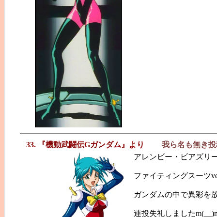
33. 『機動武闘伝Gガンダム』より
我ら名も無き投
アレンビー・ビアズリ
ファイティングスーツve
ガンダムの中で異彩を
連投失礼しましたm(__)