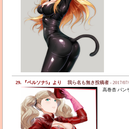
29. 『ペルソナ5』より
我ら名も無き投稿者
- 2017/07
高巻杏 パン