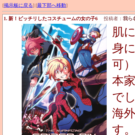
[
掲示板に戻る
] [
最下部へ移動
]
1. 新！ピッチリしたコスチュームの女の子6
投稿者：
我ら
肌
身
可
本
で
海
す