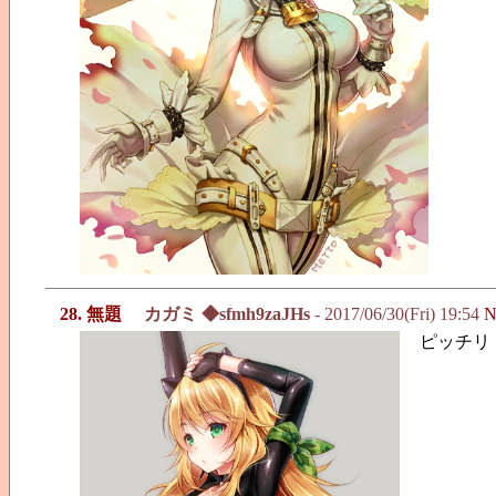
28. 無題
カガミ ◆sfmh9zaJHs
- 2017/06/30(Fri) 19:54
N
ピッチリ