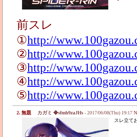
前スレ
①
http://www.100gazou.
②
http://www.100gazou.
③
http://www.100gazou.
④
http://www.100gazou.
⑤
http://www.100gazou.
2. 無題
カガミ ◆sfmh9zaJHs
- 2017/06/08(Thu) 19:17
N
スレ立て